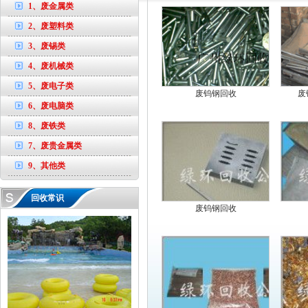
1、废金属类
2、废塑料类
3、废锡类
4、废机械类
5、废电子类
废钨钢回收
废
6、废电脑类
8、废铁类
7、废贵金属类
9、其他类
回收常识
废钨钢回收