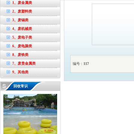
1、废金属类
2、废塑料类
3、废锡类
4、废机械类
5、废电子类
6、废电脑类
8、废铁类
7、废贵金属类
编号：
117
9、其他类
回收常识