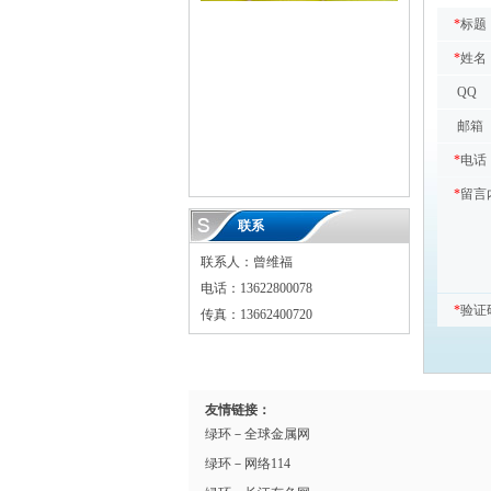
*
标题
*
姓名
QQ
邮箱
*
电话
*
留言
联系
联系人：曾维福
电话：13622800078
*
验证
传真：13662400720
友情链接：
绿环－全球金属网
绿环－网络114