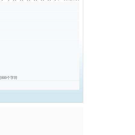
800个字符